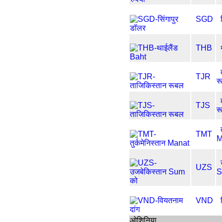
SGD
THB
TJR
र
TJS
र
TMT
M
UZS
S
VND
ओशिनिया