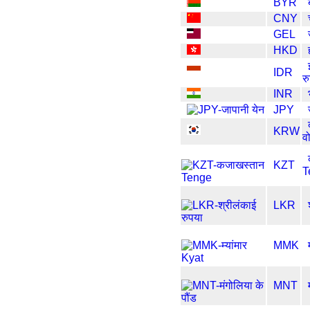
BYR
CNY
GEL
HKD
IDR
र
INR
JPY
KRW
व
KZT
T
LKR
MMK
MNT