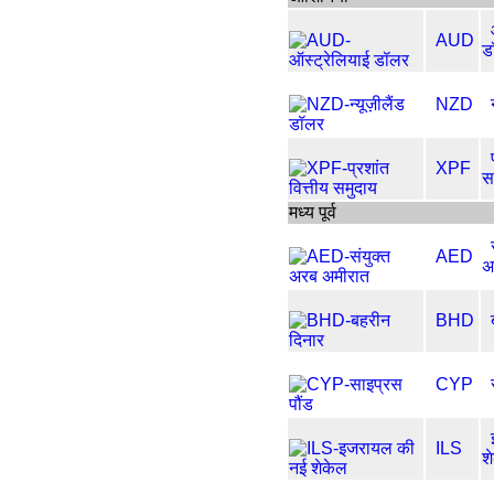
AUD
ड
NZD
XPF
स
मध्य पूर्व
AED
अ
BHD
CYP
ILS
श