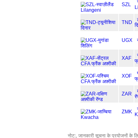
SZL
L
TND
द
UGX
XAF
फ्
XOF
फ्
ZAR
रॅ
ZMK
K
नोट:, जानकारी सूचना के प्रयोजनों के लिए 