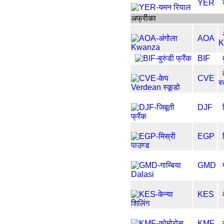
YER
अफ्रीका
AOA
K
BIF
CVE
स
DJF
EGP
GMD
KES
KMF