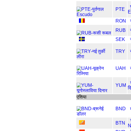
PTE
E
RON
RUB
SEK
TRY
UAH
YUM
द
एशिया
BND
BTN
N