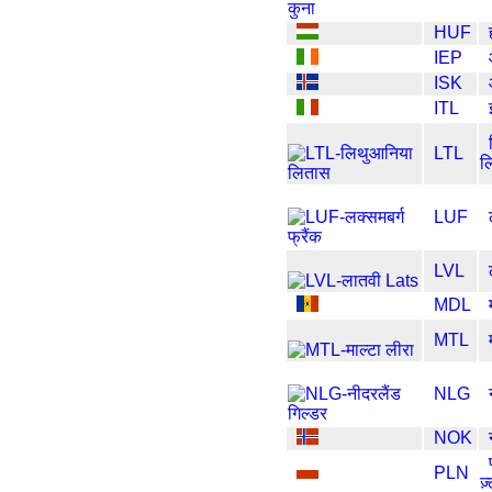
HUF
IEP
ISK
ITL
LTL
ल
LUF
LVL
MDL
MTL
NLG
NOK
PLN
ज़