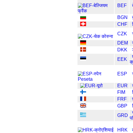
BEF
BGN
CHF
CZK
DEM
DKK
EEK
क्
ESP
EUR
FIM
FRF
GBP
GRD
प
HRK