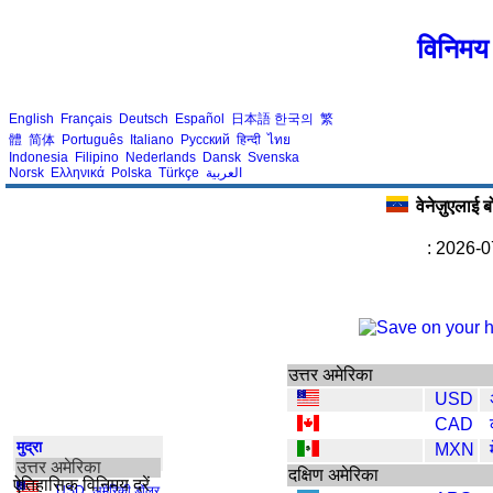
विनिमय 
English
Français
Deutsch
Español
日本語
한국의
繁
體
简体
Português
Italiano
Русский
हिन्दी
ไทย
Indonesia
Filipino
Nederlands
Dansk
Svenska
Norsk
Ελληνικά
Polska
Türkçe
العربية
वेनेज़ुएलाई
: 2026-0
उत्तर अमेरिका
USD
CAD
मुद्रा
MXN
उत्तर अमेरिका
दक्षिण अमेरिका
ऐतिहासिक विनिमय दरें
USD
,
अमेरिकी डॉलर