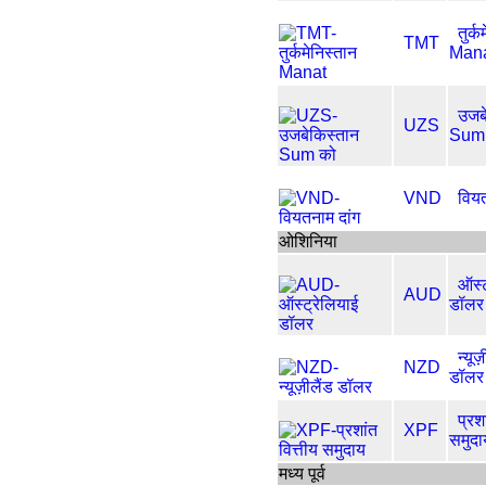
तुर्क
TMT
Man
उजब
UZS
Sum
VND
वियत
ओशिनिया
ऑस्ट
AUD
डॉलर
न्यूज
NZD
डॉलर
प्रशा
XPF
समुदा
मध्य पूर्व