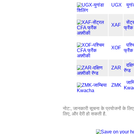
UGX
युगा
सें
XAF
फ्रैंक
पश्
XOF
फ्रैंक
दक्ष
ZAR
रॅण्ड
जाम्
ZMK
Kwa
नोट:, जानकारी सूचना के प्रयोजनों के लिए प
लिए, और देरी हो सकती है.