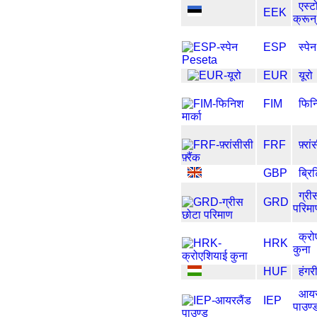
एस्ट
EEK
क्रून्
ESP
स्प
EUR
यूरो
FIM
फिनि
FRF
फ़्रां
GBP
ब्रि
ग्री
GRD
परिम
क्रो
HRK
कुना
HUF
हंगरी
आयर
IEP
पाउण्