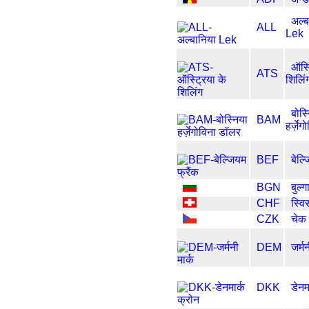
अल्ब
ALL
Lek
ऑस्ट
ATS
शिलिं
बोस्
BAM
हर्ज़े
BEF
बेल्
BGN
बुल्ग
CHF
स्विस
CZK
चेक 
DEM
जर्मन
DKK
डेनम