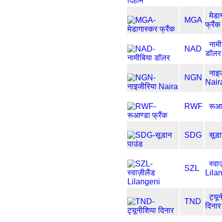
मेडा
MGA
फ्रैंक
नामी
NAD
डॉलर
नाइ
NGN
Nair
RWF
रूआण
SDG
सूडा
स्वाज
SZL
Lila
ट्यू
TND
दिनार