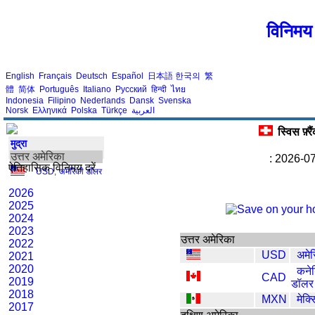
विनिमय 
English
Français
Deutsch
Español
日本語
한국의
繁
體
简体
Português
Italiano
Русский
हिन्दी
ไทย
Indonesia
Filipino
Nederlands
Dansk
Svenska
Norsk
Ελληνικά
Polska
Türkçe
العربية
स्विस फ़्
मुद्रा
उत्तर अमेरिका
: 2026-07
ऐतिहासिक विनिमय दरें
USD
,
अमेरिकी डॉलर
2026
2025
2024
2023
उत्तर अमेरिका
2022
USD
अमे
2021
2020
कने
CAD
2019
डॉलर
2018
MXN
मेक्
2017