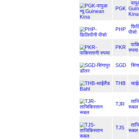
पापुआ
PGK
Gui
Kina
फ़िल
PHP
पीसो
पाकि
PKR
रुपया
SGD
सिंग
THB
थाई
ताज
TJR
रूबल
ताज
TJS
रूबल