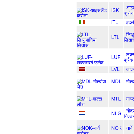
आइस
ISK
क्रोन
ITL
इटल
लिथ
LTL
लिता
लक्स
LUF
फ्रैंक
LVL
लात
MDL
मोल्
MTL
माल्
नीदर
NLG
गिल्ड
NOK
नार्व