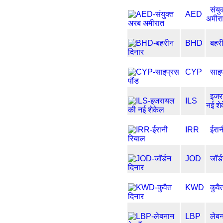
संयु
AED
अमीर
BHD
बहर
CYP
साइप
इजर
ILS
नई शे
IRR
ईरान
JOD
जॉर्
KWD
कुवै
LBP
लेबन