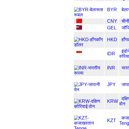
BYR
बेल
CNY
चीन
GEL
जॉर्
HKD
हाँग
इंडो
IDR
रुपिय
INR
भार
JPY
जापा
दक्ष
KRW
वोन
कजा
KZT
Ten