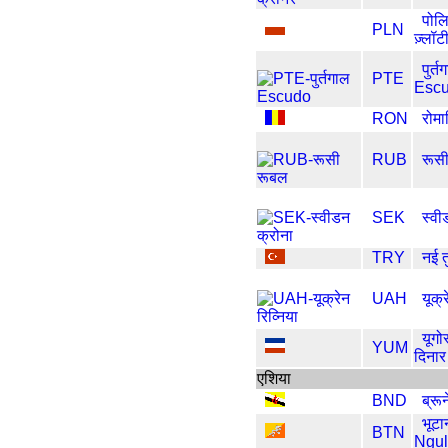
पोल
PLN
ज़्लॉट
पुर्त
PTE
Esc
RON
रोमा
RUB
रूस
SEK
स्वी
TRY
नई त
UAH
यूक्र
यूगो
YUM
दिनार
एशिया
BND
ब्रू
भूटा
BTN
Ngul