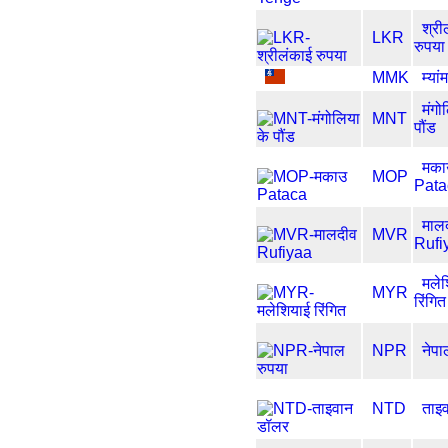
श्री
LKR
रुपया
MMK
म्या
मंगो
MNT
पौंड
मका
MOP
Pata
माल
MVR
Rufi
मले
MYR
रिंगित
NPR
नेपा
NTD
ताइ