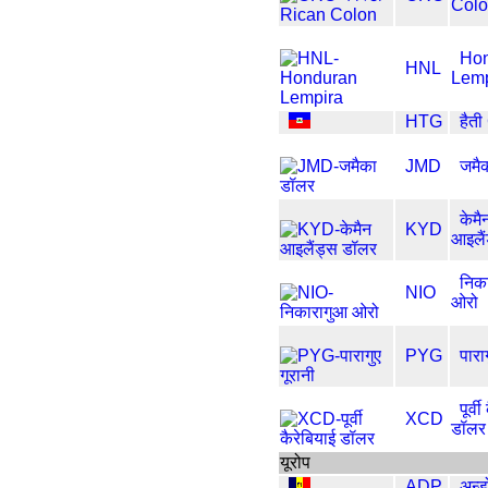
Col
Ho
HNL
Lemp
HTG
हैत
JMD
जमै
केमै
KYD
आइलै
निक
NIO
ओरो
PYG
पारा
पूर्व
XCD
डॉलर
यूरोप
ADP
अन्ड