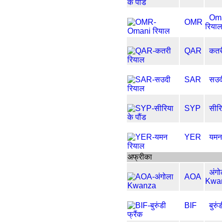
Om
OMR
रिया
QAR
कतर
SAR
सउद
SYP
सीरि
YER
यमन
अफ्रीका
अंगो
AOA
Kwa
BIF
बुरुं