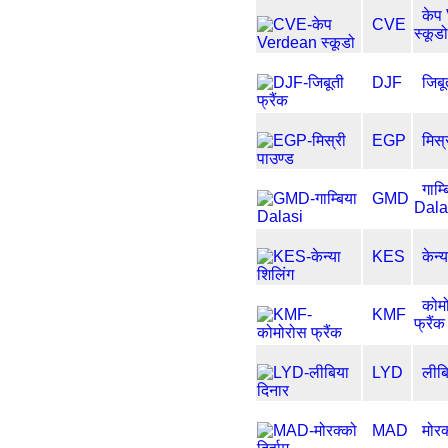
केप
CVE
स्कूडो
DJF
जिबू
EGP
मिस्
गाम्
GMD
Dala
KES
केन्
कोम
KMF
फ्रैंक
LYD
लीबि
MAD
मोरक