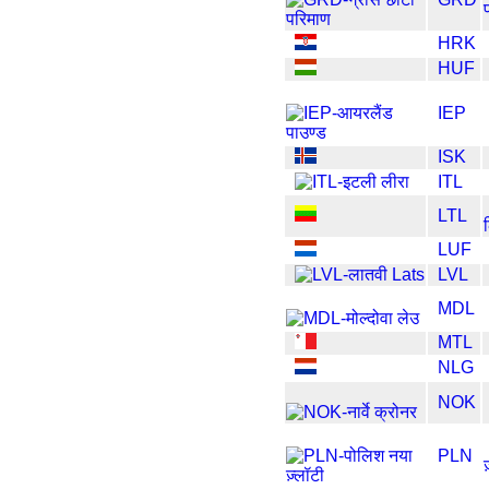
HRK
HUF
IEP
ISK
ITL
LTL
LUF
LVL
MDL
MTL
NLG
NOK
PLN
ज