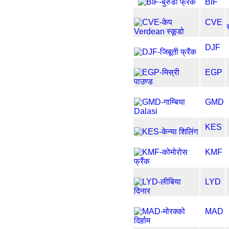
BIF
CVE
DJF
EGP
GMD
KES
KMF
LYD
MAD