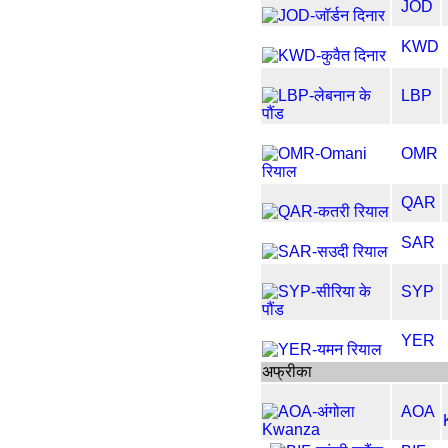
JOD
KWD
LBP
OMR
QAR
SAR
SYP
YER
अफ्रीका
AOA