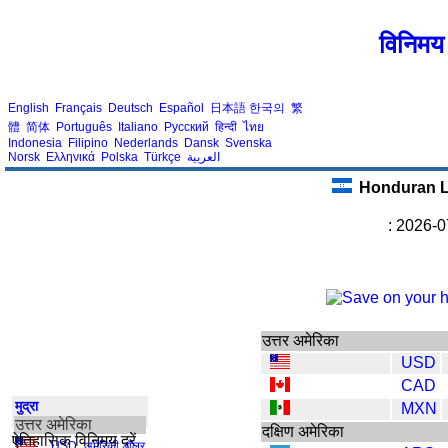
विनिमय 
English
Français
Deutsch
Español
日本語
한국의
繁
體
简体
Português
Italiano
Русский
हिन्दी
ไทย
Indonesia
Filipino
Nederlands
Dansk
Svenska
Norsk
Ελληνικά
Polska
Türkçe
العربية
Honduran 
: 2026-0
उत्तर अमेरिका
USD
CAD
मुद्रा
MXN
उत्तर अमेरिका
दक्षिण अमेरिका
ऐतिहासिक विनिमय दरें
USD
,
अमेरिकी डॉलर