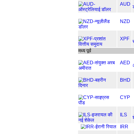
AUD
NZD
XPF
मध्य पूर्व
AED
BHD
CYP
ILS
IRR