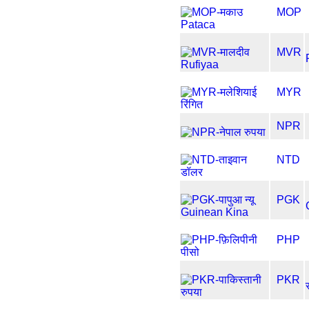
MOP
MVR
MYR
NPR
NTD
PGK
PHP
PKR