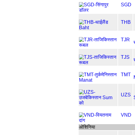
SGD
THB
TJR
TJS
TMT
UZS
VND
ओशिनिया