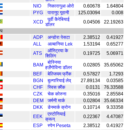
NIO
निकारागुआ ओरो
0.60678
1.64804
PYG
पारागुए गूरानी
125.03094
0.008
पूर्वी कैरेबियाई
XCD
0.04506
22.19263
डॉलर
ोप
ADP
अन्डोरा पेसटा
2.38512
0.41927
ALL
अल्बानिया Lek
1.53194
0.65277
ऑस्ट्रिया के
ATS
0.19725
5.06971
शिलिंग
बोस्निया
BAM
0.02805
35.65062
हर्ज़ेगोविना डॉलर
BEF
बेल्जियम फ्रैंक
0.57827
1.7293
BGN
बुल्गारियाई लेव्
27.89134
0.03585
CHF
स्विस फ़्रैंक
0.0131
76.33588
CZK
चेक कोरुना
0.35016
2.85584
DEM
जर्मनी मार्क
0.02804
35.66334
DKK
डेनमार्क क्रोन
0.10714
9.33358
एस्टोनियाई
EEK
0.22367
4.47087
क्रून्
ESP
स्पेन Peseta
2.38512
0.41927