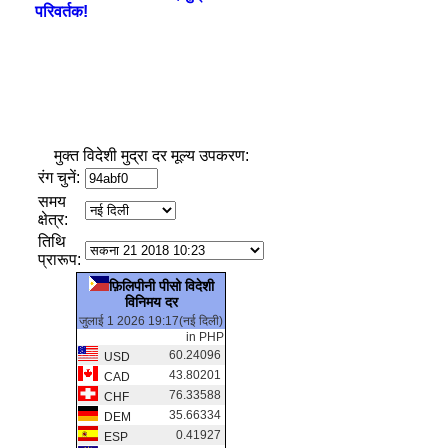
परिवर्तक!
मुक्त विदेशी मुद्रा दर मूल्य उपकरण:
रंग चुनें:
समय
क्षेत्र:
तिथि
प्रारूप:
फ़िलिपीनी पीसो विदेशी
विनिमय दर
जुलाई 1 2026 19:17(नई दिली)
in PHP
60.24096
USD
43.80201
CAD
76.33588
CHF
35.66334
DEM
0.41927
ESP