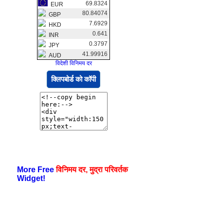
69.8324
EUR
80.84074
GBP
7.6929
HKD
0.641
INR
0.3797
JPY
41.99916
AUD
विदेशी विनिमय दर
क्लिपबोर्ड को कॉपी
More Free
विनिमय दर, मुद्रा परिवर्तक
Widget!