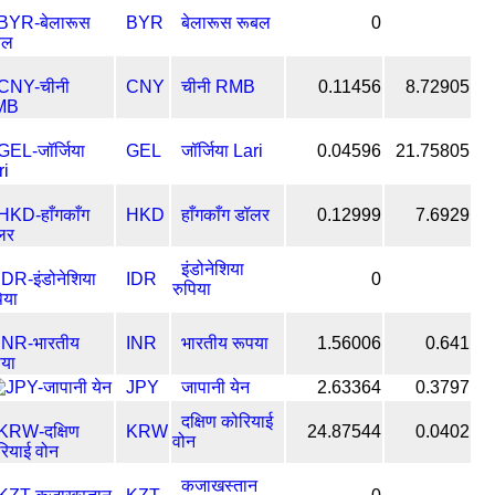
BYR
बेलारूस रूबल
0
CNY
चीनी RMB
0.11456
8.72905
GEL
जॉर्जिया Lari
0.04596
21.75805
HKD
हाँगकाँग डॉलर
0.12999
7.6929
इंडोनेशिया
IDR
0
रुपिया
INR
भारतीय रूपया
1.56006
0.641
JPY
जापानी येन
2.63364
0.3797
दक्षिण कोरियाई
KRW
24.87544
0.0402
वोन
कजाखस्तान