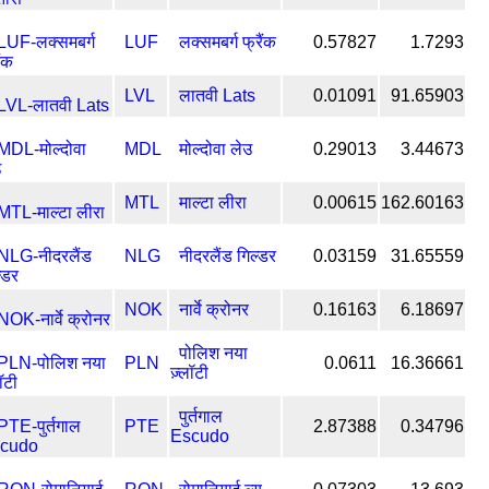
LUF
लक्समबर्ग फ्रैंक
0.57827
1.7293
LVL
लातवी Lats
0.01091
91.65903
MDL
मोल्दोवा लेउ
0.29013
3.44673
MTL
माल्टा लीरा
0.00615
162.60163
NLG
नीदरलैंड गिल्डर
0.03159
31.65559
NOK
नार्वे क्रोनर
0.16163
6.18697
पोलिश नया
PLN
0.0611
16.36661
ज़्लॉटी
पुर्तगाल
PTE
2.87388
0.34796
Escudo