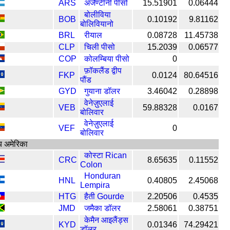
ARS
अर्जेण्टीनी पीसो
15.51901
0.06444
बोलीविया
BOB
0.10192
9.81162
बोलिवियानो
BRL
रीयाल
0.08728
11.45738
CLP
चिली पीसो
15.2039
0.06577
COP
कोलम्बिया पीसो
0
फ़ॉकलैंड द्वीप
FKP
0.0124
80.64516
पौंड
GYD
गुयाना डॉलर
3.46042
0.28898
वेनेज़ुएलाई
VEB
59.88328
0.0167
बोलिवार
वेनेज़ुएलाई
VEF
0
बोलिवार
य अमेरिका
कोस्टा Rican
CRC
8.65635
0.11552
Colon
Honduran
HNL
0.40805
2.45068
Lempira
HTG
हैती Gourde
2.20506
0.4535
JMD
जमैका डॉलर
2.58061
0.38751
केमैन आइलैंड्स
KYD
0.01346
74.29421
डॉलर