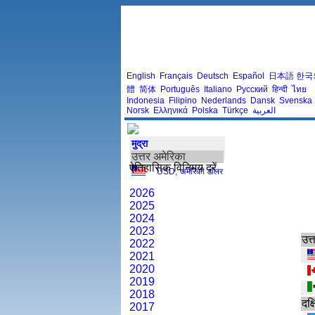
English
Français
Deutsch
Español
日本語
한국
體
简体
Português
Italiano
Русский
हिन्दी
ไทย
Indonesia
Filipino
Nederlands
Dansk
Svenska
Norsk
Ελληνικά
Polska
Türkçe
العربية
मुद्रा
उत्तर अमेरिका
ऐतिहासिक विनिमय दरें
USD
,
अमेरिकी डॉलर
2026
2025
2024
2023
उत्
2022
2021
2020
2019
2018
दक्
2017