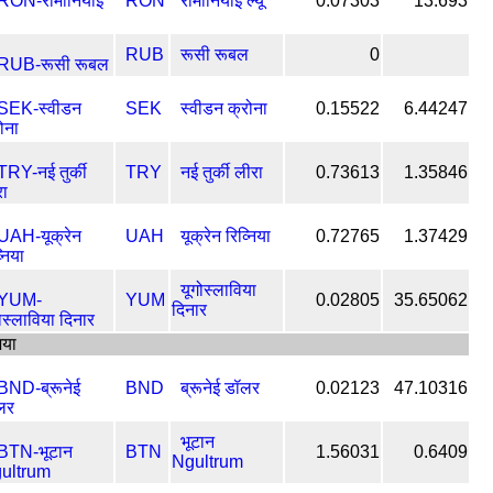
RON
रोमानियाई ल्यू
0.07303
13.693
RUB
रूसी रूबल
0
SEK
स्वीडन क्रोना
0.15522
6.44247
TRY
नई तुर्की लीरा
0.73613
1.35846
UAH
यूक्रेन रिव्निया
0.72765
1.37429
यूगोस्लाविया
YUM
0.02805
35.65062
दिनार
िया
BND
ब्रूनेई डॉलर
0.02123
47.10316
भूटान
BTN
1.56031
0.6409
Ngultrum