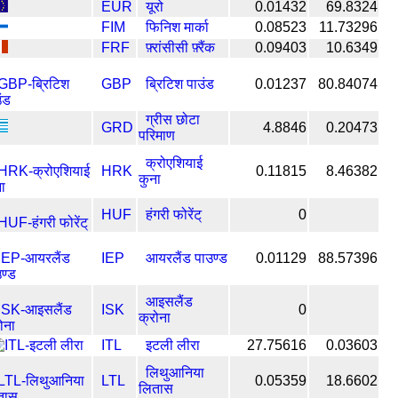
EUR
यूरो
0.01432
69.8324
FIM
फिनिश मार्का
0.08523
11.73296
FRF
फ़्रांसीसी फ़्रैंक
0.09403
10.6349
GBP
ब्रिटिश पाउंड
0.01237
80.84074
ग्रीस छोटा
GRD
4.8846
0.20473
परिमाण
क्रोएशियाई
HRK
0.11815
8.46382
कुना
HUF
हंगरी फोरेंट्
0
IEP
आयरलैंड पाउण्ड
0.01129
88.57396
आइसलैंड
ISK
0
क्रोना
ITL
इटली लीरा
27.75616
0.03603
लिथुआनिया
LTL
0.05359
18.6602
लितास