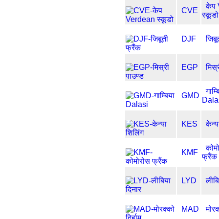
केप
CVE
स्कूडो
DJF
जिबू
EGP
मिस्
गाम्ब
GMD
Dala
KES
केन्
कोम
KMF
फ्रैंक
LYD
लीबि
MAD
मोरक्