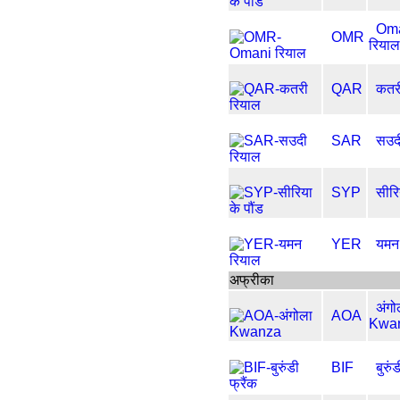
Om
OMR
रियाल
QAR
कतर
SAR
सउद
SYP
सीरि
YER
यमन
अफ्रीका
अंगो
AOA
Kwa
BIF
बुरुं