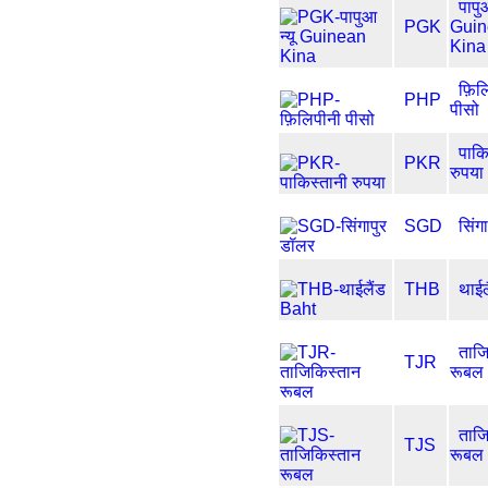
पापुआ
PGK
Guin
Kina
फ़िल
PHP
पीसो
पाकि
PKR
रुपया
SGD
सिंग
THB
थाईल
ताजि
TJR
रूबल
ताजि
TJS
रूबल