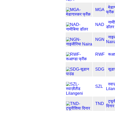
मेडा
MGA
फ्रैंक
नामी
NAD
डॉलर
नाइज
NGN
Nair
RWF
रूआण
SDG
सूडा
स्वाज
SZL
Lila
ट्यू
TND
दिनार