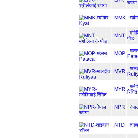
रुपया
MMK
म्या
मंगो
MNT
पौंड
मका
MOP
Pata
माल
MVR
Rufi
मलेश
MYR
रिंगित
NPR
नेपा
NTD
ताइ