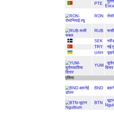
पुर्त
PTE
Esc
RON
रोमा
RUB
रूस
SEK
स्वी
TRY
नई तु
UAH
यूक्र
यूगो
YUM
दिनार
एशिया
BND
ब्रू
भूटा
BTN
Ngul