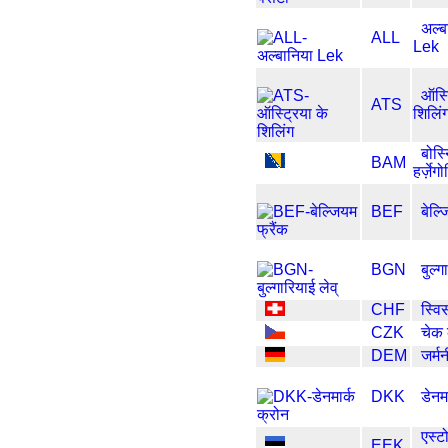
अल्ब
ALL
Lek
ऑस्ट
ATS
शिलिं
बोस्
BAM
हर्ज़े
BEF
बेल्
BGN
बुल्ग
CHF
स्विस
CZK
चेक 
DEM
जर्मन
DKK
डेनम
एस्ट
EEK