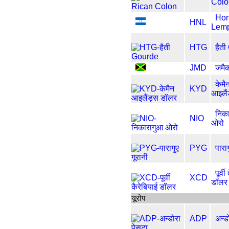
Colo
Hon
HNL
Lemp
HTG
हैत
JMD
जमै
केमै
KYD
आइलैं
निक
NIO
ओरो
PYG
पाराग
पूर्व
XCD
डॉलर
यूरोप
ADP
अन्ड