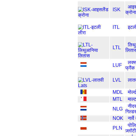
आइस
ISK
क्रोन
ITL
इटल
लिथ
LTL
लिता
लक्स
LUF
फ्रैंक
LVL
लात
MDL
मोल्
MTL
माल्
नीदर
NLG
गिल्ड
NOK
नार्व
पोल
PLN
ज़्लॉटी