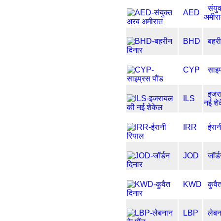
संयु
AED
अमीर
BHD
बहरी
CYP
साइप
इजर
ILS
नई शे
IRR
ईरान
JOD
जॉर्
KWD
कुवै
LBP
लेबन