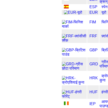
क्रून्
ESP
स्पे
EUR
यूरो
FIM
फिनि
FRF
फ़्रां
GBP
ब्रि
ग्री
GRD
परिमा
क्रो
HRK
कुना
HUF
हंगरी
आयर
IEP
पाउण्