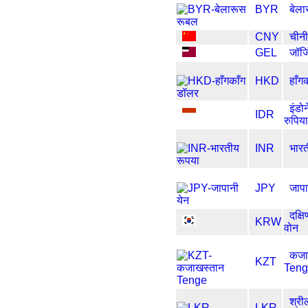
BYR
बेला
CNY
चीन
GEL
जॉर्
HKD
हाँग
इंडो
IDR
रुपिया
INR
भारत
JPY
जापा
दक्ष
KRW
वोन
कजा
KZT
Ten
श्री
LKR