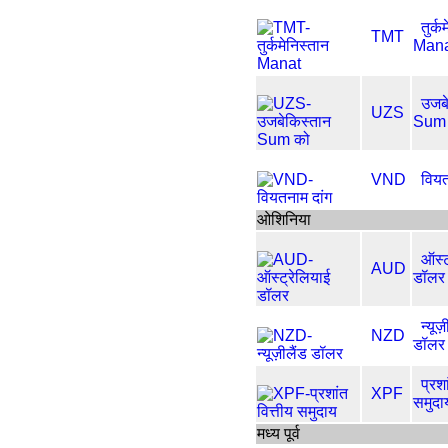
तुर्क
TMT
Man
उजबे
UZS
Sum
VND
वियत
ओशिनिया
ऑस्ट
AUD
डॉलर
न्यूज
NZD
डॉलर
प्रशा
XPF
समुदा
मध्य पूर्व