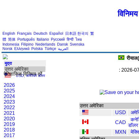
विनिमय 
English
Français
Deutsch
Español
日本語
한국의
繁
體
简体
Português
Italiano
Русский
हिन्दी
ไทย
Indonesia
Filipino
Nederlands
Dansk
Svenska
Norsk
Ελληνικά
Polska
Türkçe
العربية
रीयाल
मुद्रा
उत्तर अमेरिका
: 2026-07
ऐतिहासिक विनिमय दरें
USD
,
अमेरिकी डॉलर
2026
2025
2024
2023
उत्तर अमेरिका
2022
USD
अमे
2021
2020
कने
CAD
2019
डॉलर
2018
MXN
मेक्
2017