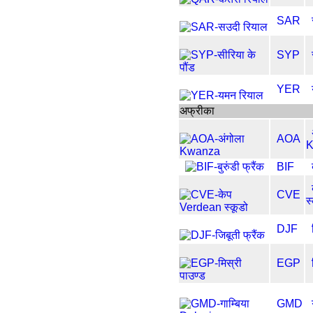
SAR
SYP
YER
अफ्रीका
AOA
K
BIF
CVE
स
DJF
EGP
GMD