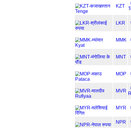
KZT
T
LKR
MMK
MNT
MOP
MVR
R
MYR
NPR