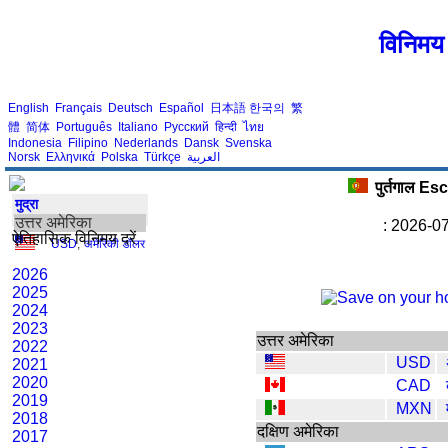
विनिमय 
English
Français
Deutsch
Español
日本語
한국의
繁
體
简体
Português
Italiano
Русский
हिन्दी
ไทย
Indonesia
Filipino
Nederlands
Dansk
Svenska
Norsk
Ελληνικά
Polska
Türkçe
العربية
पुर्तगाल E
मुद्रा
उत्तर अमेरिका
: 2026-07
ऐतिहासिक विनिमय दरें
USD
,
अमेरिकी डॉलर
2026
2025
2024
2023
उत्तर अमेरिका
2022
USD
2021
2020
CAD
2019
MXN
2018
दक्षिण अमेरिका
2017