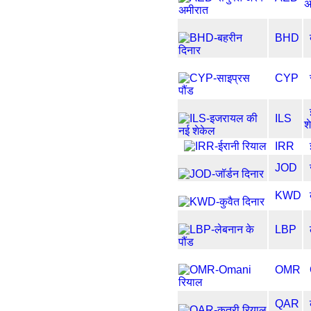
अ
BHD
CYP
ILS
श
IRR
JOD
KWD
LBP
OMR
QAR