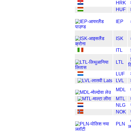
HRK
HUF
IEP
ISK
ITL
LTL
ल
LUF
LVL
MDL
MTL
NLG
NOK
PLN
ज़