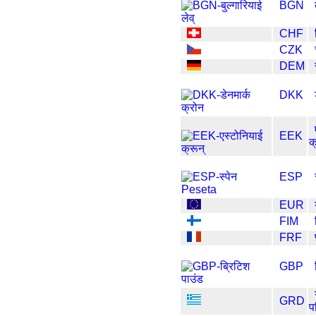
BGN
CHF
CZK
DEM
DKK
EEK
क
ESP
EUR
FIM
FRF
GBP
GRD
प