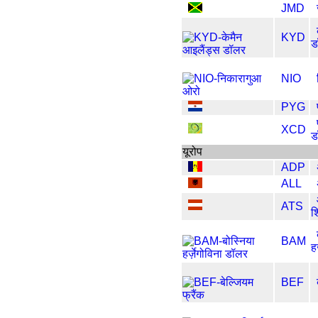
JMD
KYD
ड
NIO
PYG
XCD
ड
यूरोप
ADP
ALL
ATS
श
BAM
ह
BEF