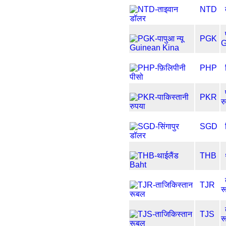
NTD
PGK
G
PHP
PKR
र
SGD
THB
TJR
र
TJS
र