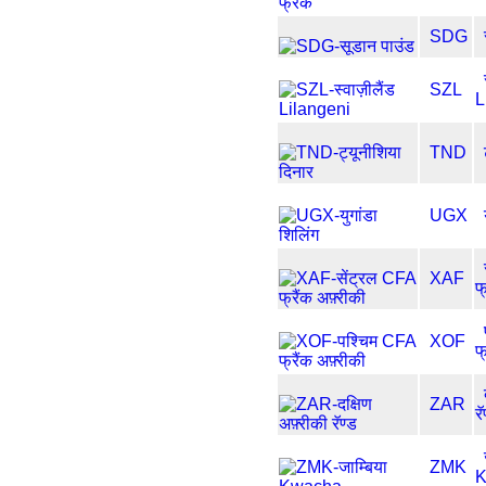
SDG
SZL
L
TND
UGX
XAF
फ
XOF
फ
ZAR
रॅ
ZMK
K