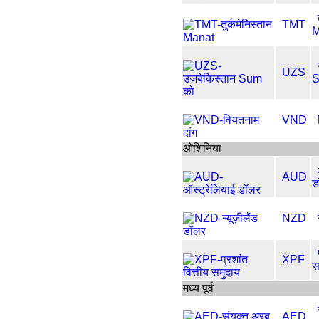
TMT
M
UZS
S
VND
ओशिनिया
AUD
ड
NZD
XPF
स
मध्य पूर्व
AED