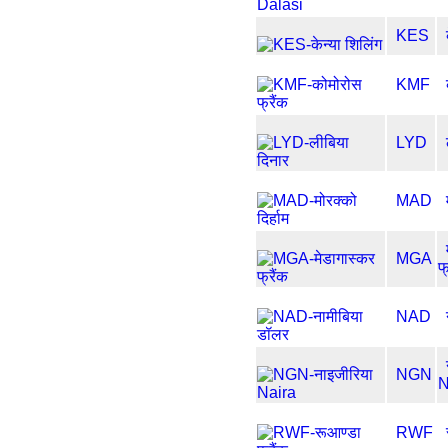
KES
KMF
LYD
MAD
MGA
फ
NAD
NGN
N
RWF