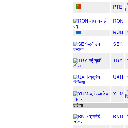
PTE
E
RON
RUB
SEK
TRY
UAH
YUM
द
एशिया
BND