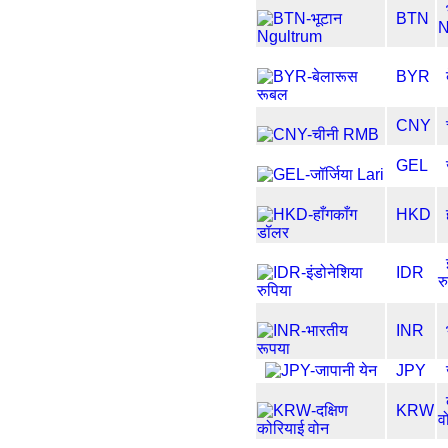
BTN
N
BYR
CNY
GEL
HKD
IDR
र
INR
JPY
KRW
व