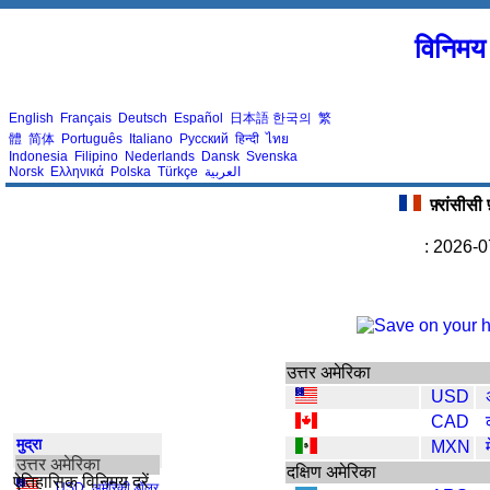
विनिमय 
English
Français
Deutsch
Español
日本語
한국의
繁
體
简体
Português
Italiano
Русский
हिन्दी
ไทย
Indonesia
Filipino
Nederlands
Dansk
Svenska
Norsk
Ελληνικά
Polska
Türkçe
العربية
फ़्रांसीसी
: 2026-0
उत्तर अमेरिका
USD
CAD
मुद्रा
MXN
उत्तर अमेरिका
दक्षिण अमेरिका
ऐतिहासिक विनिमय दरें
USD
,
अमेरिकी डॉलर