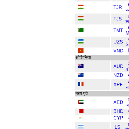
TJR
र
TJS
र
TMT
M
UZS
S
VND
ओशिनिया
AUD
ड
NZD
XPF
स
मध्य पूर्व
AED
अ
BHD
CYP
ILS