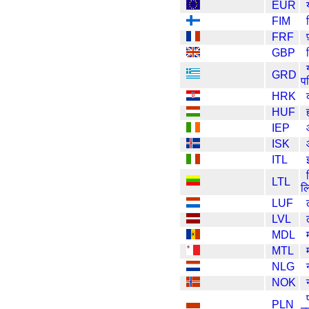
EUR
FIM
FRF
GBP
GRD
प
HRK
HUF
IEP
ISK
ITL
LTL
ल
LUF
LVL
MDL
MTL
NLG
NOK
PLN