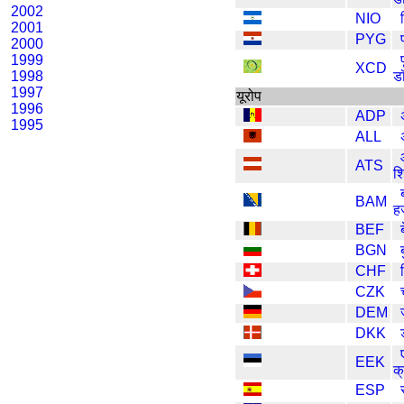
2002
NIO
2001
PYG
2000
1999
XCD
1998
ड
1997
यूरोप
1996
ADP
1995
ALL
ATS
श
BAM
हर
BEF
BGN
CHF
CZK
DEM
DKK
EEK
क्
ESP