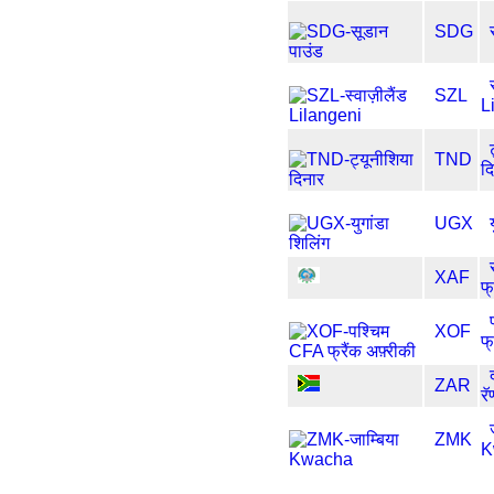
SDG
SZL
L
TND
द
UGX
XAF
फ्
XOF
फ्
ZAR
रॅ
ZMK
K