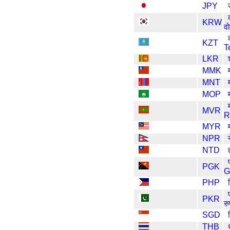
JPY
KRW
व
KZT
T
LKR
MMK
MNT
MOP
MVR
R
MYR
NPR
NTD
PGK
G
PHP
PKR
र
SGD
THB