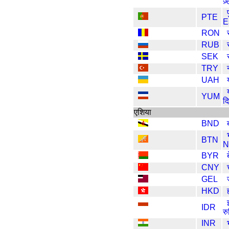
ज़
PTE
E
RON
RUB
SEK
TRY
UAH
YUM
द
एशिया
BND
BTN
N
BYR
CNY
GEL
HKD
IDR
रु
INR