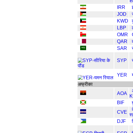
श
IRR
JOD
KWD
LBP
OMR
QAR
SAR
SYP
YER
अफ्रीका
AOA
K
BIF
CVE
स्
DJF