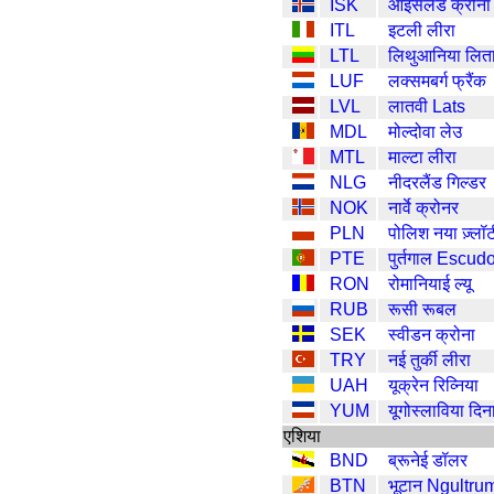
ISK
आइसलैंड क्रोना
ITL
इटली लीरा
LTL
लिथुआनिया लित
LUF
लक्समबर्ग फ्रैंक
LVL
लातवी Lats
MDL
मोल्दोवा लेउ
MTL
माल्टा लीरा
NLG
नीदरलैंड गिल्डर
NOK
नार्वे क्रोनर
PLN
पोलिश नया ज़्लॉट
PTE
पुर्तगाल Escud
RON
रोमानियाई ल्यू
RUB
रूसी रूबल
SEK
स्वीडन क्रोना
TRY
नई तुर्की लीरा
UAH
यूक्रेन रिव्निया
YUM
यूगोस्लाविया दिन
एशिया
BND
ब्रूनेई डॉलर
BTN
भूटान Ngultru