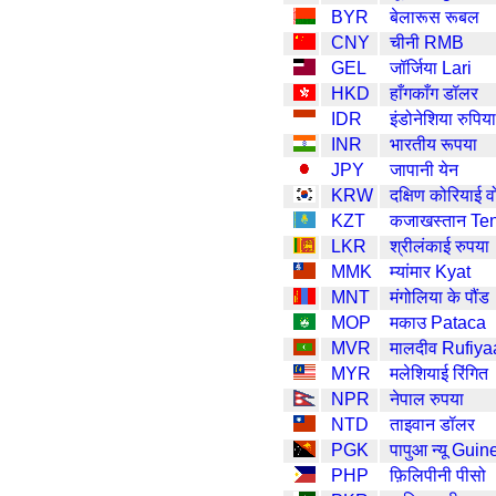
BYR
बेलारूस रूबल
CNY
चीनी RMB
GEL
जॉर्जिया Lari
HKD
हाँगकाँग डॉलर
IDR
इंडोनेशिया रुपिया
INR
भारतीय रूपया
JPY
जापानी येन
KRW
दक्षिण कोरियाई व
KZT
कजाखस्तान Te
LKR
श्रीलंकाई रुपया
MMK
म्यांमार Kyat
MNT
मंगोलिया के पौंड
MOP
मकाउ Pataca
MVR
मालदीव Rufiya
MYR
मलेशियाई रिंगित
NPR
नेपाल रुपया
NTD
ताइवान डॉलर
PGK
पापुआ न्यू Gui
PHP
फ़िलिपीनी पीसो