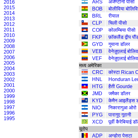
ARS
अर्जेण्टीनी पीसो
2016
2015
BOB
बोलीविया बोलिवि
2014
BRL
रीयाल
2013
CLP
चिली पीसो
2012
2011
COP
कोलम्बिया पीसो
2010
FKP
फ़ॉकलैंड द्वीप पौं
2009
GYD
गुयाना डॉलर
2008
VEB
वेनेज़ुएलाई बोलिव
2007
2006
VEF
वेनेज़ुएलाई बोलिव
2005
मध्य अमेरिका
2004
CRC
कोस्टा Rican 
2003
HNL
Honduran Le
2002
2001
HTG
हैती Gourde
2000
JMD
जमैका डॉलर
1999
KYD
केमैन आइलैंड्स
1998
1997
NIO
निकारागुआ ओरो
1996
PYG
पारागुए गूरानी
1995
XCD
पूर्वी कैरेबियाई ड
यूरोप
ADP
अन्डोरा पेसटा