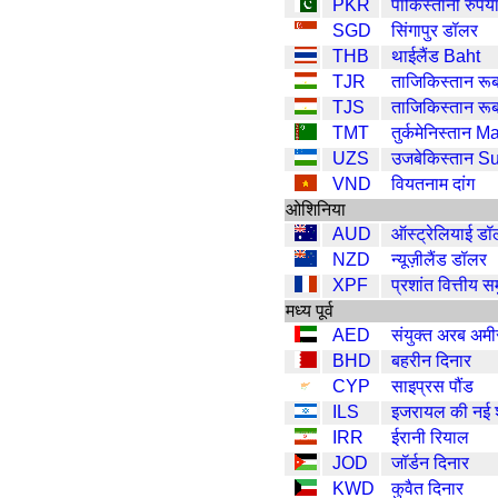
PKR
पाकिस्तानी रुपय
SGD
सिंगापुर डॉलर
THB
थाईलैंड Baht
TJR
ताजिकिस्तान रू
TJS
ताजिकिस्तान रू
TMT
तुर्कमेनिस्तान M
UZS
उजबेकिस्तान S
VND
वियतनाम दांग
ओशिनिया
AUD
ऑस्ट्रेलियाई ड
NZD
न्यूज़ीलैंड डॉलर
XPF
प्रशांत वित्तीय स
मध्य पूर्व
AED
संयुक्त अरब अमी
BHD
बहरीन दिनार
CYP
साइप्रस पौंड
ILS
इजरायल की नई 
IRR
ईरानी रियाल
JOD
जॉर्डन दिनार
KWD
कुवैत दिनार