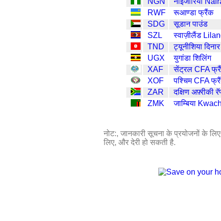
NGN
नाइजीरिया Nair
RWF
रूआण्डा फ्रैंक
SDG
सूडान पाउंड
SZL
स्वाज़ीलैंड Lila
TND
ट्यूनीशिया दिनार
UGX
युगांडा शिलिंग
XAF
सेंट्रल CFA फ्रै
XOF
पश्चिम CFA फ्रैं
ZAR
दक्षिण अफ़्रीकी रॅ
ZMK
जाम्बिया Kwac
नोट:, जानकारी सूचना के प्रयोजनों के लिए प
लिए, और देरी हो सकती है.