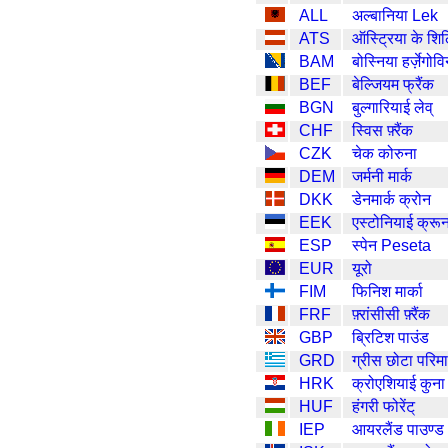
ALL
अल्बानिया Lek
ATS
ऑस्ट्रिया के शिल
BAM
बोस्निया हर्ज़ेगो
BEF
बेल्जियम फ्रैंक
BGN
बुल्गारियाई लेव्
CHF
स्विस फ़्रैंक
CZK
चेक कोरुना
DEM
जर्मनी मार्क
DKK
डेनमार्क क्रोन
EEK
एस्टोनियाई क्रून
ESP
स्पेन Peseta
EUR
यूरो
FIM
फिनिश मार्का
FRF
फ़्रांसीसी फ़्रैंक
GBP
ब्रिटिश पाउंड
GRD
ग्रीस छोटा परिम
HRK
क्रोएशियाई कुना
HUF
हंगरी फोरेंट्
IEP
आयरलैंड पाउण्ड