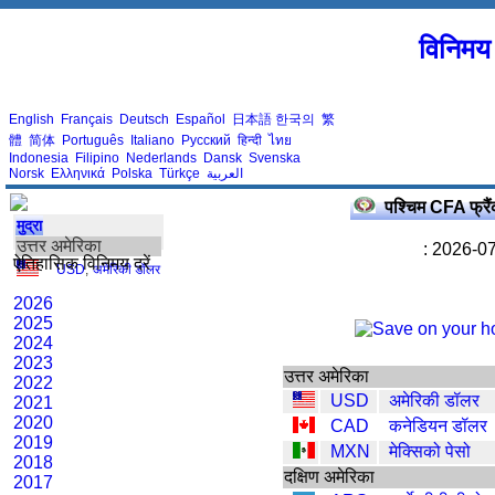
विनिमय 
English
Français
Deutsch
Español
日本語
한국의
繁
體
简体
Português
Italiano
Русский
हिन्दी
ไทย
Indonesia
Filipino
Nederlands
Dansk
Svenska
Norsk
Ελληνικά
Polska
Türkçe
العربية
पश्चिम CFA फ्रै
मुद्रा
उत्तर अमेरिका
: 2026-07
ऐतिहासिक विनिमय दरें
USD
,
अमेरिकी डॉलर
2026
2025
2024
2023
उत्तर अमेरिका
2022
USD
अमेरिकी डॉलर
2021
2020
CAD
कनेडियन डॉलर
2019
MXN
मेक्सिको पेसो
2018
दक्षिण अमेरिका
2017