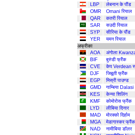
LBP
लेबनान के पौंड
OMR
Omani रियाल
QAR
कतरी रियाल
SAR
सउदी रियाल
SYP
सीरिया के पौंड
YER
यमन रियाल
अफ्रीका
AOA
अंगोला Kwanz
BIF
बुरुंडी फ्रैंक
CVE
केप Verdean स्
DJF
जिबूती फ्रैंक
EGP
मिस्री पाउण्ड
GMD
गाम्बिया Dalasi
KES
केन्या शिलिंग
KMF
कोमोरोस फ्रैंक
LYD
लीबिया दिनार
MAD
मोरक्को दिर्हाम
MGA
मेडागास्कर फ्रैंक
NAD
नामीबिया डॉलर