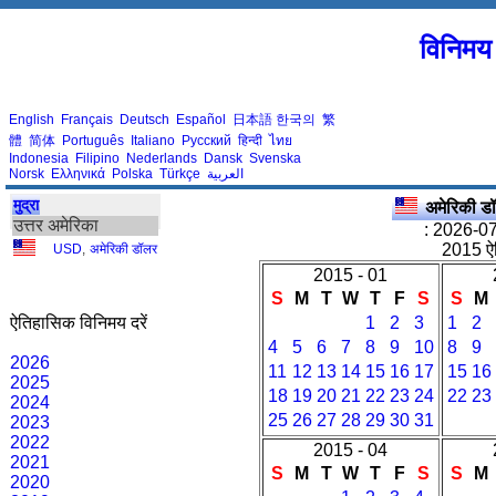
विनिमय 
English
Français
Deutsch
Español
日本語
한국의
繁
體
简体
Português
Italiano
Русский
हिन्दी
ไทย
Indonesia
Filipino
Nederlands
Dansk
Svenska
Norsk
Ελληνικά
Polska
Türkçe
العربية
मुद्रा
अमेरिकी 
उत्तर अमेरिका
: 2026-07
2015 ऐत
USD
,
अमेरिकी डॉलर
2015 - 01
S
M
T
W
T
F
S
S
M
ऐतिहासिक विनिमय दरें
1
2
3
1
2
4
5
6
7
8
9
10
8
9
2026
11
12
13
14
15
16
17
15
16
2025
18
19
20
21
22
23
24
22
23
2024
25
26
27
28
29
30
31
2023
2022
2015 - 04
2021
S
M
T
W
T
F
S
S
M
2020