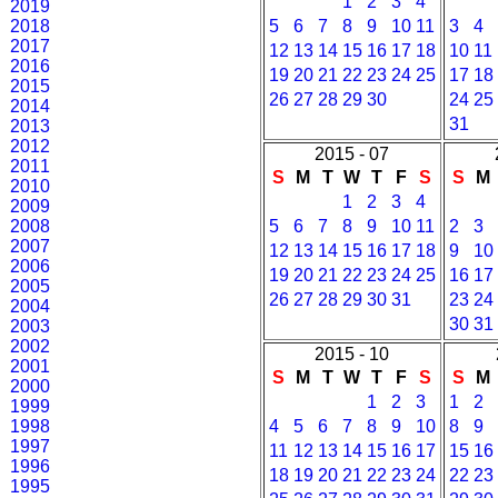
1
2
3
4
2019
2018
5
6
7
8
9
10
11
3
4
2017
12
13
14
15
16
17
18
10
11
2016
19
20
21
22
23
24
25
17
18
2015
26
27
28
29
30
24
25
2014
31
2013
2012
2015 - 07
2011
S
M
T
W
T
F
S
S
M
2010
1
2
3
4
2009
2008
5
6
7
8
9
10
11
2
3
2007
12
13
14
15
16
17
18
9
10
2006
19
20
21
22
23
24
25
16
17
2005
26
27
28
29
30
31
23
24
2004
30
31
2003
2002
2015 - 10
2001
S
M
T
W
T
F
S
S
M
2000
1
2
3
1
2
1999
1998
4
5
6
7
8
9
10
8
9
1997
11
12
13
14
15
16
17
15
16
1996
18
19
20
21
22
23
24
22
23
1995