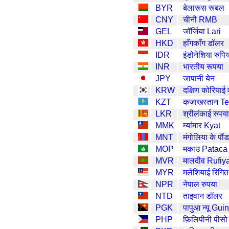
BYR
बेलारूस रूबल
CNY
चीनी RMB
GEL
जॉर्जिया Lari
HKD
हाँगकाँग डॉलर
IDR
इंडोनेशिया रुपि
INR
भारतीय रूपया
JPY
जापानी येन
KRW
दक्षिण कोरियाई 
KZT
कजाखस्तान T
LKR
श्रीलंकाई रुपया
MMK
म्यांमार Kyat
MNT
मंगोलिया के पौंड
MOP
मकाउ Pataca
MVR
मालदीव Rufiy
MYR
मलेशियाई रिंगित
NPR
नेपाल रुपया
NTD
ताइवान डॉलर
PGK
पापुआ न्यू Gu
PHP
फ़िलिपीनी पीसो