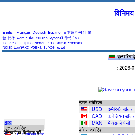
विनिमय 
English
Français
Deutsch
Español
日本語
한국의
繁
體
简体
Português
Italiano
Русский
हिन्दी
ไทย
Indonesia
Filipino
Nederlands
Dansk
Svenska
Norsk
Ελληνικά
Polska
Türkçe
العربية
बुल्गारिय
: 2026-0
उत्तर अमेरिका
USD
अमेरिकी डॉलर
CAD
कनेडियन डॉलर
मुद्रा
MXN
मेक्सिको पेसो
उत्तर अमेरिका
दक्षिण अमेरिका
ऐतिहासिक विनिमय दरें
USD
,
अमेरिकी डॉलर