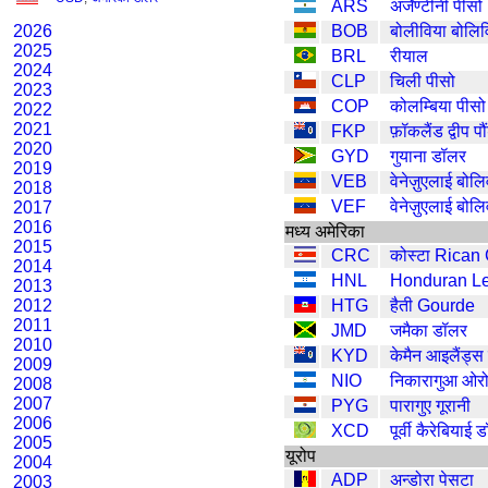
ARS
अर्जेण्टीनी पीसो
2026
BOB
बोलीविया बोलिव
2025
BRL
रीयाल
2024
CLP
चिली पीसो
2023
COP
कोलम्बिया पीसो
2022
2021
FKP
फ़ॉकलैंड द्वीप पौ
2020
GYD
गुयाना डॉलर
2019
VEB
वेनेज़ुएलाई बोल
2018
VEF
वेनेज़ुएलाई बोल
2017
2016
मध्य अमेरिका
2015
CRC
कोस्टा Rican
2014
HNL
Honduran L
2013
2012
HTG
हैती Gourde
2011
JMD
जमैका डॉलर
2010
KYD
केमैन आइलैंड्स
2009
NIO
निकारागुआ ओर
2008
2007
PYG
पारागुए गूरानी
2006
XCD
पूर्वी कैरेबियाई 
2005
यूरोप
2004
ADP
अन्डोरा पेसटा
2003