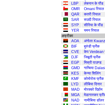
LBP
लेबनान के पौंड
OMR
Omani रियाल
QAR
कतरी रियाल
SAR
सउदी रियाल
SYP
सीरिया के पौंड
YER
यमन रियाल
अफ्रीका
AOA
अंगोला Kwan
BIF
बुरुंडी फ्रैंक
CVE
केप Verdean स
DJF
जिबूती फ्रैंक
EGP
मिस्री पाउण्ड
GMD
गाम्बिया Dalas
KES
केन्या शिलिंग
KMF
कोमोरोस फ्रैंक
LYD
लीबिया दिनार
MAD
मोरक्को दिर्हाम
MGA
मेडागास्कर फ्रै
NAD
नामीबिया डॉलर