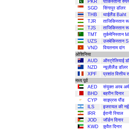
PKR
पाकिस्तानी रुप
SGD
सिंगापुर डॉलर
THB
थाईलैंड Baht
TJR
ताजिकिस्तान र
TJS
ताजिकिस्तान र
TMT
तुर्कमेनिस्तान 
UZS
उजबेकिस्तान 
VND
वियतनाम दांग
ओशिनिया
AUD
ऑस्ट्रेलियाई ड
NZD
न्यूज़ीलैंड डॉलर
XPF
प्रशांत वित्तीय 
मध्य पूर्व
AED
संयुक्त अरब अम
BHD
बहरीन दिनार
CYP
साइप्रस पौंड
ILS
इजरायल की नई
IRR
ईरानी रियाल
JOD
जॉर्डन दिनार
KWD
कुवैत दिनार