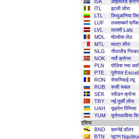
ISK
आइसलैंड क्रोन
ITL
इटली लीरा
LTL
लिथुआनिया लि
LUF
लक्समबर्ग फ्रैंक
LVL
लातवी Lats
MDL
मोल्दोवा लेउ
MTL
माल्टा लीरा
NLG
नीदरलैंड गिल्डर
NOK
नार्वे क्रोनर
PLN
पोलिश नया ज़्लॉ
PTE
पुर्तगाल Escu
RON
रोमानियाई ल्यू
RUB
रूसी रूबल
SEK
स्वीडन क्रोना
TRY
नई तुर्की लीरा
UAH
यूक्रेन रिव्निया
YUM
यूगोस्लाविया दि
एशिया
BND
ब्रूनेई डॉलर
BTN
भूटान Ngultr