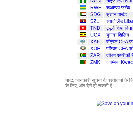
NGN
नाइजीरिया Nai
RWF
रूआण्डा फ्रैंक
SDG
सूडान पाउंड
SZL
स्वाज़ीलैंड Lil
TND
ट्यूनीशिया दिना
UGX
युगांडा शिलिंग
XAF
सेंट्रल CFA फ्र
XOF
पश्चिम CFA फ्र
ZAR
दक्षिण अफ़्रीकी र
ZMK
जाम्बिया Kwa
नोट:, जानकारी सूचना के प्रयोजनों के लिए 
के लिए, और देरी हो सकती है.