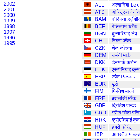
2002
ALL
अल्बानिया Lek
2001
ATS
ऑस्ट्रिया के शि
2000
BAM
बोस्निया हर्ज़ेग
1999
1998
BEF
बेल्जियम फ्रैंक
1997
BGN
बुल्गारियाई लेव्
1996
CHF
स्विस फ़्रैंक
1995
CZK
चेक कोरुना
DEM
जर्मनी मार्क
DKK
डेनमार्क क्रोन
EEK
एस्टोनियाई क्रू
ESP
स्पेन Peseta
EUR
यूरो
FIM
फिनिश मार्का
FRF
फ़्रांसीसी फ़्रैंक
GBP
ब्रिटिश पाउंड
GRD
ग्रीस छोटा परि
HRK
क्रोएशियाई कुन
HUF
हंगरी फोरेंट्
IEP
आयरलैंड पाउण्