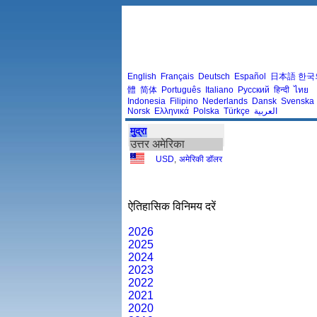
English
Français
Deutsch
Español
日本語
한국
體
简体
Português
Italiano
Русский
हिन्दी
ไทย
Indonesia
Filipino
Nederlands
Dansk
Svenska
Norsk
Ελληνικά
Polska
Türkçe
العربية
मुद्रा
उत्तर अमेरिका
USD
,
अमेरिकी डॉलर
ऐतिहासिक विनिमय दरें
2026
2025
2024
2023
2022
2021
2020