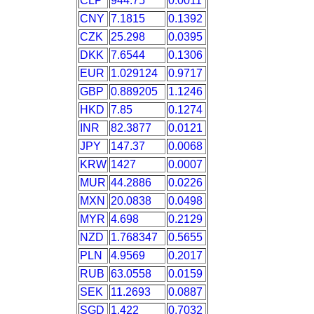
CLP
944.75
0.0011
CNY
7.1815
0.1392
CZK
25.298
0.0395
DKK
7.6544
0.1306
EUR
1.029124
0.9717
GBP
0.889205
1.1246
HKD
7.85
0.1274
INR
82.3877
0.0121
JPY
147.37
0.0068
KRW
1427
0.0007
MUR
44.2886
0.0226
MXN
20.0838
0.0498
MYR
4.698
0.2129
NZD
1.768347
0.5655
PLN
4.9569
0.2017
RUB
63.0558
0.0159
SEK
11.2693
0.0887
SGD
1.422
0.7032