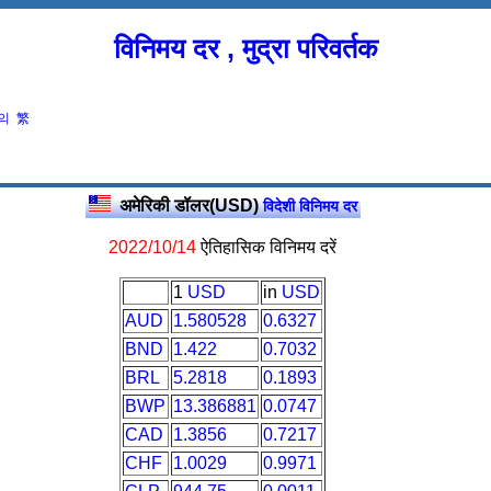
विनिमय दर , मुद्रा परिवर्तक
의
繁
अमेरिकी डॉलर(USD)
विदेशी विनिमय दर
2022/10/14
ऐतिहासिक विनिमय दरें
1
USD
in
USD
AUD
1.580528
0.6327
BND
1.422
0.7032
BRL
5.2818
0.1893
BWP
13.386881
0.0747
CAD
1.3856
0.7217
CHF
1.0029
0.9971