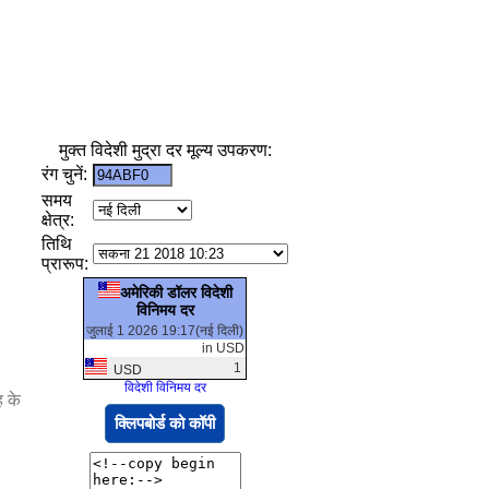
मुक्त विदेशी मुद्रा दर मूल्य उपकरण:
रंग चुनें:
समय
क्षेत्र:
तिथि
प्रारूप:
अमेरिकी डॉलर विदेशी
विनिमय दर
जुलाई 1 2026 19:17(नई दिली)
in USD
1
USD
विदेशी विनिमय दर
ह के
क्लिपबोर्ड को कॉपी