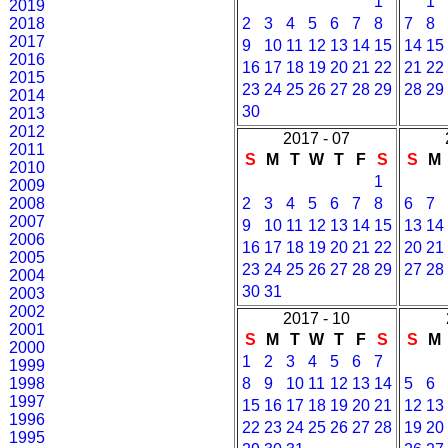
1
1
2019
2018
2
3
4
5
6
7
8
7
8
2017
9
10
11
12
13
14
15
14
15
2016
16
17
18
19
20
21
22
21
22
2015
23
24
25
26
27
28
29
28
29
2014
30
2013
2012
2017 - 07
2011
S
M
T
W
T
F
S
S
M
2010
1
2009
2008
2
3
4
5
6
7
8
6
7
2007
9
10
11
12
13
14
15
13
14
2006
16
17
18
19
20
21
22
20
21
2005
23
24
25
26
27
28
29
27
28
2004
30
31
2003
2002
2017 - 10
2001
S
M
T
W
T
F
S
S
M
2000
1
2
3
4
5
6
7
1999
1998
8
9
10
11
12
13
14
5
6
1997
15
16
17
18
19
20
21
12
13
1996
22
23
24
25
26
27
28
19
20
1995