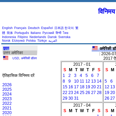
विनिमय 
English
Français
Deutsch
Español
日本語
한국의
繁
體
简体
Português
Italiano
Русский
हिन्दी
ไทย
Indonesia
Filipino
Nederlands
Dansk
Svenska
Norsk
Ελληνικά
Polska
Türkçe
العربية
मुद्रा
अमेरिकी 
उत्तर अमेरिका
: 2026-07
2017 ऐत
USD
,
अमेरिकी डॉलर
2017 - 01
S
M
T
W
T
F
S
S
M
ऐतिहासिक विनिमय दरें
1
2
3
4
5
6
7
8
9
10
11
12
13
14
5
6
2026
15
16
17
18
19
20
21
12
13
2025
22
23
24
25
26
27
28
19
20
2024
29
30
31
26
27
2023
2022
2017 - 04
2021
S
M
T
W
T
F
S
S
M
2020