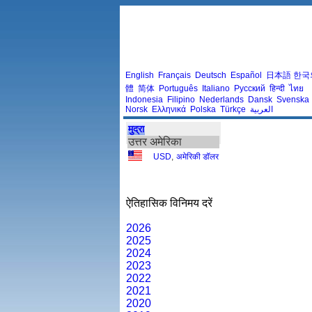
English
Français
Deutsch
Español
日本語
한국
體
简体
Português
Italiano
Русский
हिन्दी
ไทย
Indonesia
Filipino
Nederlands
Dansk
Svenska
Norsk
Ελληνικά
Polska
Türkçe
العربية
मुद्रा
उत्तर अमेरिका
USD
,
अमेरिकी डॉलर
ऐतिहासिक विनिमय दरें
2026
2025
2024
2023
2022
2021
2020