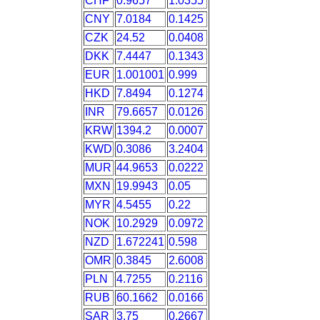
CHF
0.9657
1.0355
CNY
7.0184
0.1425
CZK
24.52
0.0408
DKK
7.4447
0.1343
EUR
1.001001
0.999
HKD
7.8494
0.1274
INR
79.6657
0.0126
KRW
1394.2
0.0007
KWD
0.3086
3.2404
MUR
44.9653
0.0222
MXN
19.9943
0.05
MYR
4.5455
0.22
NOK
10.2929
0.0972
NZD
1.672241
0.598
OMR
0.3845
2.6008
PLN
4.7255
0.2116
RUB
60.1662
0.0166
SAR
3.75
0.2667