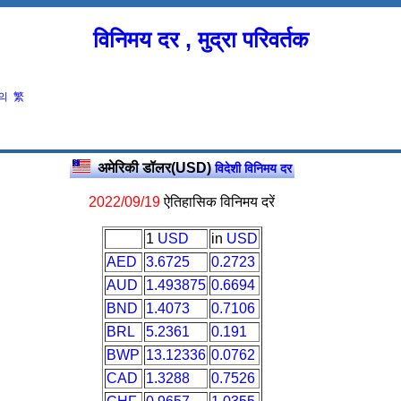
विनिमय दर , मुद्रा परिवर्तक
의
繁
अमेरिकी डॉलर(USD)
विदेशी विनिमय दर
2022/09/19
ऐतिहासिक विनिमय दरें
1
USD
in
USD
AED
3.6725
0.2723
AUD
1.493875
0.6694
BND
1.4073
0.7106
BRL
5.2361
0.191
BWP
13.12336
0.0762
CAD
1.3288
0.7526