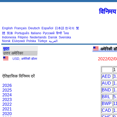
विनिमय 
English
Français
Deutsch
Español
日本語
한국의
繁
體
简体
Português
Italiano
Русский
हिन्दी
ไทย
Indonesia
Filipino
Nederlands
Dansk
Svenska
Norsk
Ελληνικά
Polska
Türkçe
العربية
मुद्रा
अमेरिकी 
उत्तर अमेरिका
2022/02/0
USD
,
अमेरिकी डॉलर
1
ऐतिहासिक विनिमय दरें
AED
3
AUD
1
2026
BND
1
2025
2024
BRL
5
2023
BWP
1
2022
2021
CAD
1
2020