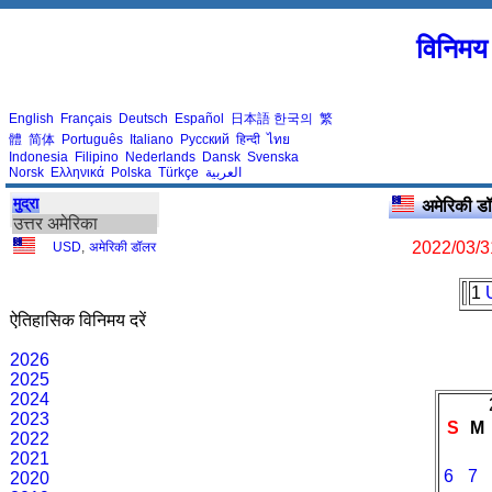
विनिमय 
English
Français
Deutsch
Español
日本語
한국의
繁
體
简体
Português
Italiano
Русский
हिन्दी
ไทย
Indonesia
Filipino
Nederlands
Dansk
Svenska
Norsk
Ελληνικά
Polska
Türkçe
العربية
मुद्रा
अमेरिकी 
उत्तर अमेरिका
2022/03/3
USD
,
अमेरिकी डॉलर
1
ऐतिहासिक विनिमय दरें
2026
2025
2024
2023
S
M
2022
2021
6
7
2020