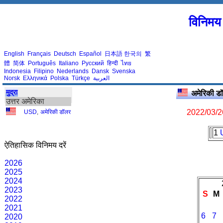
विनिमय 
English
Français
Deutsch
Español
日本語
한국의
繁
體
简体
Português
Italiano
Русский
हिन्दी
ไทย
Indonesia
Filipino
Nederlands
Dansk
Svenska
Norsk
Ελληνικά
Polska
Türkçe
العربية
मुद्रा
अमेरिकी 
उत्तर अमेरिका
2022/03/2
USD
,
अमेरिकी डॉलर
1
ऐतिहासिक विनिमय दरें
2026
2025
2024
2023
S
M
2022
2021
6
7
2020