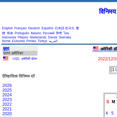
विनिमय 
English
Français
Deutsch
Español
日本語
한국의
繁
體
简体
Português
Italiano
Русский
हिन्दी
ไทย
Indonesia
Filipino
Nederlands
Dansk
Svenska
Norsk
Ελληνικά
Polska
Türkçe
العربية
मुद्रा
अमेरिकी 
उत्तर अमेरिका
2022/12/2
USD
,
अमेरिकी डॉलर
1
ऐतिहासिक विनिमय दरें
2026
2025
2024
2023
S
M
2022
2021
4
5
2020